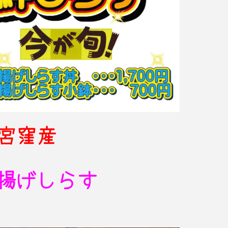
宮窪産
揚げしらす