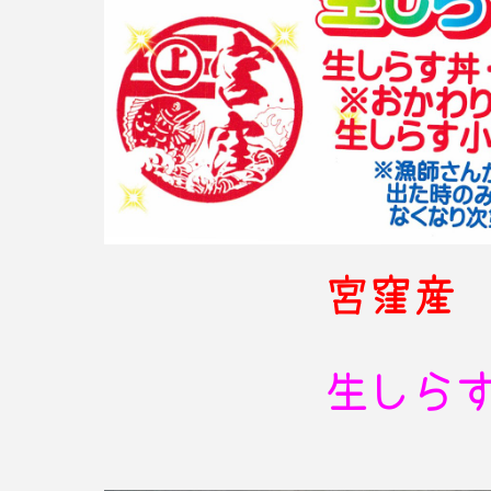
宮窪産
生しら