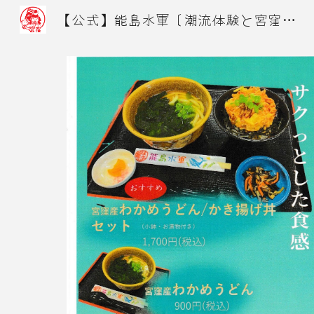
【公式】能島水軍〔潮流体験と宮窪の地魚料理〕
Sk