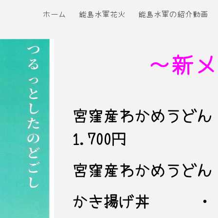
ホーム
能島水軍花火
能島水軍の紹介動画
ip to main content
Skip to navigat
～
新メ
宮窪産わかめうどん
1.700円
宮窪産わかめうどん
かき揚げ丼 ・・・