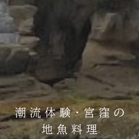
潮 流 体 験 ・ 宮 窪 の
地 魚 料 理